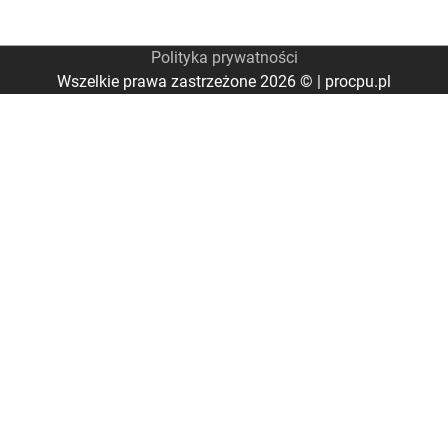
Polityka prywatności
Wszelkie prawa zastrzeżone 2026 © | procpu.pl