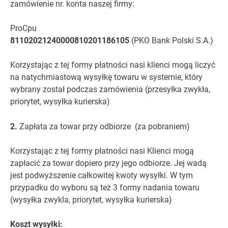
zamówienie nr. konta naszej firmy:
ProCpu
81102021240000810201186105
(PKO Bank Polski S.A.)
Korzystając z tej formy płatności nasi klienci mogą liczyć
na natychmiastową wysyłkę towaru w systemie, który
wybrany został podczas zamówienia (przesyłka zwykła,
priorytet, wysyłka kurierska)
2.
Zapłata za towar przy odbiorze (za pobraniem)
Korzystając z tej formy płatności nasi Klienci mogą
zapłacić za towar dopiero przy jego odbiorze. Jej wadą
jest podwyższenie całkowitej kwoty wysyłki. W tym
przypadku do wyboru są też 3 formy nadania towaru
(wysyłka zwykla, priorytet, wysyłka kurierska)
Koszt wysyłki: